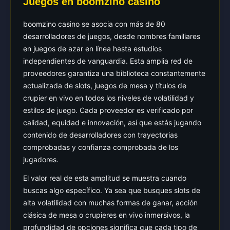
Juegos en boomzino casino
boomzino casino se asocia con más de 80
desarrolladores de juegos, desde nombres familiares
en juegos de azar en línea hasta estudios
independientes de vanguardia. Esta amplia red de
proveedores garantiza una biblioteca constantemente
actualizada de slots, juegos de mesa y títulos de
crupier en vivo en todos los niveles de volatilidad y
estilos de juego. Cada proveedor es verificado por
calidad, equidad e innovación, así que estás jugando
contenido de desarrolladores con trayectorias
comprobadas y confianza comprobada de los
jugadores.
El valor real de esta amplitud se muestra cuando
buscas algo específico. Ya sea que busques slots de
alta volatilidad con muchas formas de ganar, acción
clásica de mesa o crupieres en vivo inmersivos, la
profundidad de opciones significa que cada tipo de