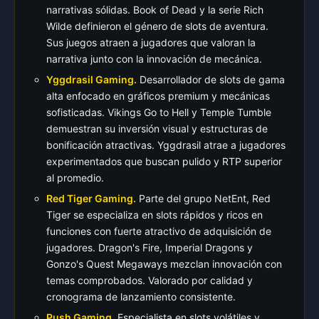
narrativas sólidas. Book of Dead y la serie Rich
Wilde definieron el género de slots de aventura.
Sus juegos atraen a jugadores que valoran la
narrativa junto con la innovación de mecánica.
Yggdrasil Gaming.
Desarrollador de slots de gama
alta enfocado en gráficos premium y mecánicas
sofisticadas. Vikings Go to Hell y Temple Tumble
demuestran su inversión visual y estructuras de
bonificación atractivas. Yggdrasil atrae a jugadores
experimentados que buscan pulido y RTP superior
al promedio.
Red Tiger Gaming.
Parte del grupo NetEnt, Red
Tiger se especializa en slots rápidos y ricos en
funciones con fuerte atractivo de adquisición de
jugadores. Dragon's Fire, Imperial Dragons y
Gonzo's Quest Megaways mezclan innovación con
temas comprobados. Valorado por calidad y
cronograma de lanzamiento consistente.
Push Gaming.
Especialista en slots volátiles y