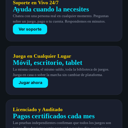
Soporte en Vivo 24/7
Ayuda cuando la necesites
Chatea con una persona real en cualquier momento. Preguntas
sobre un juego, pago o tu cuenta. Respondemos en minutos.
Ver soporte
Juega en Cualquier Lugar
Móvil, escritorio, tablet
La misma cuenta, el mismo saldo, toda la biblioteca de juegos.
Juega en casa o sobre la marcha sin cambiar de plataforma.
Jugar ahora
Licenciado y Auditado
Pagos certificados cada mes
Las pruebas independientes confirman que todos los juegos son