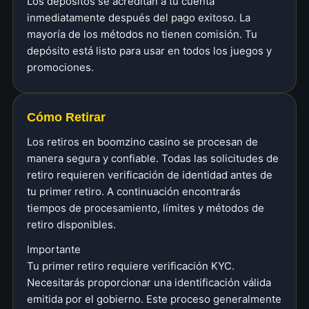
Los depósitos se acreditan a tu cuenta
inmediatamente después del pago exitoso. La
mayoría de los métodos no tienen comisión. Tu
depósito está listo para usar en todos los juegos y
promociones.
Cómo Retirar
Los retiros en boomzino casino se procesan de
manera segura y confiable. Todas las solicitudes de
retiro requieren verificación de identidad antes de
tu primer retiro. A continuación encontrarás
tiempos de procesamiento, límites y métodos de
retiro disponibles.
Importante
Tu primer retiro requiere verificación KYC.
Necesitarás proporcionar una identificación válida
emitida por el gobierno. Este proceso generalmente