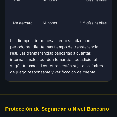
2
Mastercard
24 horas
3-5 días hábiles
/
2
Los tiempos de procesamiento se citan como
período pendiente más tiempo de transferencia
real. Las transferencias bancarias a cuentas
internacionales pueden tomar tiempo adicional
según tu banco. Los retiros están sujetos a límites
de juego responsable y verificación de cuenta.
Protección de Seguridad a Nivel Bancario