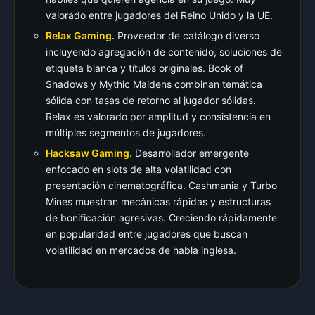
valorado entre jugadores del Reino Unido y la UE.
Relax Gaming.
Proveedor de catálogo diverso
incluyendo agregación de contenido, soluciones de
etiqueta blanca y títulos originales. Book of
Shadows y Mythic Maidens combinan temática
sólida con tasas de retorno al jugador sólidas.
Relax es valorado por amplitud y consistencia en
múltiples segmentos de jugadores.
Hacksaw Gaming.
Desarrollador emergente
enfocado en slots de alta volatilidad con
presentación cinematográfica. Cashmania y Turbo
Mines muestran mecánicas rápidas y estructuras
de bonificación agresivas. Creciendo rápidamente
en popularidad entre jugadores que buscan
volatilidad en mercados de habla inglesa.