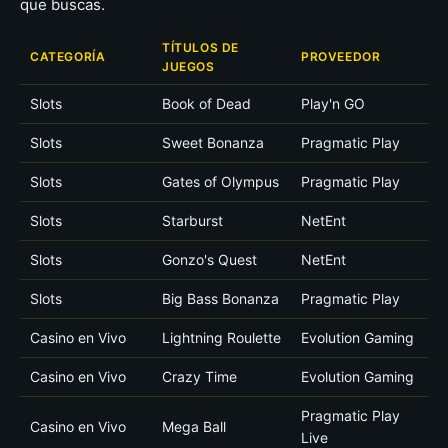
que buscas.
TÍTULOS DE
CATEGORÍA
PROVEEDOR
JUEGOS
Slots
Book of Dead
Play'n GO
Slots
Sweet Bonanza
Pragmatic Play
Slots
Gates of Olympus
Pragmatic Play
Slots
Starburst
NetEnt
Slots
Gonzo's Quest
NetEnt
Slots
Big Bass Bonanza
Pragmatic Play
Casino en Vivo
Lightning Roulette
Evolution Gaming
Casino en Vivo
Crazy Time
Evolution Gaming
Pragmatic Play
Casino en Vivo
Mega Ball
Live