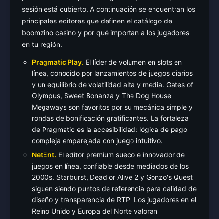
sesión está cubierto. A continuación se encuentran los
principales editores que definen el catálogo de
boomzino casino y por qué importan a los jugadores
en tu región.
Pragmatic Play.
El líder de volumen en slots en
línea, conocido por lanzamientos de juegos diarios
y un equilibrio de volatilidad alta y media. Gates of
Olympus, Sweet Bonanza y The Dog House
Megaways son favoritos por su mecánica simple y
rondas de bonificación gratificantes. La fortaleza
de Pragmatic es la accesibilidad: lógica de pago
compleja emparejada con juego intuitivo.
NetEnt.
El editor premium sueco e innovador de
juegos en línea, confiable desde mediados de los
2000s. Starburst, Dead or Alive 2 y Gonzo's Quest
siguen siendo puntos de referencia para calidad de
diseño y transparencia de RTP. Los jugadores en el
Reino Unido y Europa del Norte valoran