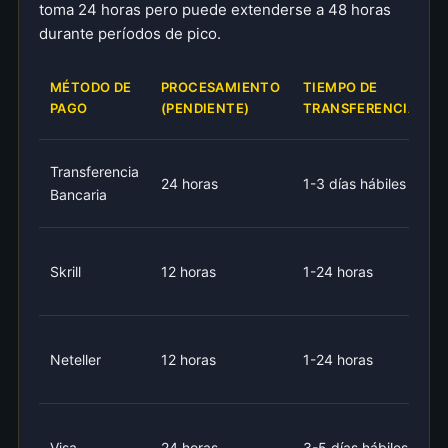
toma 24 horas pero puede extenderse a 48 horas
durante períodos de pico.
M
MÉTODO DE
PROCESAMIENTO
TIEMPO DE
PAGO
(PENDIENTE)
TRANSFERENCIA
Transferencia
24 horas
1-3 días hábiles
/
Bancaria
Skrill
12 horas
1-24 horas
/
1
Neteller
12 horas
1-24 horas
/
1
Visa
24 horas
3-5 días hábiles
/