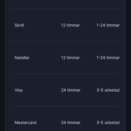
Skrill
12 timmar
1-24 timmar
Neteller
12 timmar
1-24 timmar
Visa
24 timmar
3-5 arbetsdagar
Mastercard
24 timmar
3-5 arbetsdagar