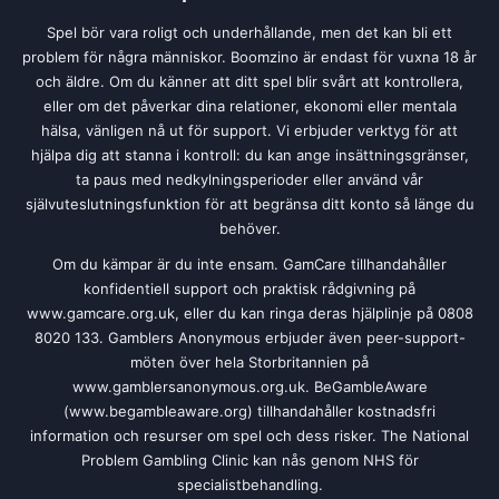
Spel bör vara roligt och underhållande, men det kan bli ett
problem för några människor. Boomzino är endast för vuxna 18 år
och äldre. Om du känner att ditt spel blir svårt att kontrollera,
eller om det påverkar dina relationer, ekonomi eller mentala
hälsa, vänligen nå ut för support. Vi erbjuder verktyg för att
hjälpa dig att stanna i kontroll: du kan ange insättningsgränser,
ta paus med nedkylningsperioder eller använd vår
självuteslutningsfunktion för att begränsa ditt konto så länge du
behöver.
Om du kämpar är du inte ensam. GamCare tillhandahåller
konfidentiell support och praktisk rådgivning på
www.gamcare.org.uk, eller du kan ringa deras hjälplinje på 0808
8020 133. Gamblers Anonymous erbjuder även peer-support-
möten över hela Storbritannien på
www.gamblersanonymous.org.uk. BeGambleAware
(www.begambleaware.org) tillhandahåller kostnadsfri
information och resurser om spel och dess risker. The National
Problem Gambling Clinic kan nås genom NHS för
specialistbehandling.