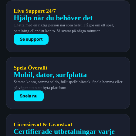
Live Support 24/7
Hjälp när du behöver det
Chatta med en riktig person när som helst. Frågor om ett spel,
betalning eller ditt konto. Vi svarar på några minuter.
Se support
Spela Överallt
Mobil, dator, surfplatta
Samma konto, samma saldo, fullt spelbibliotek. Spela hemma eller
på vägen utan att byta plattform.
Spela nu
Licensierad & Granskad
Certifierade utbetalningar varje