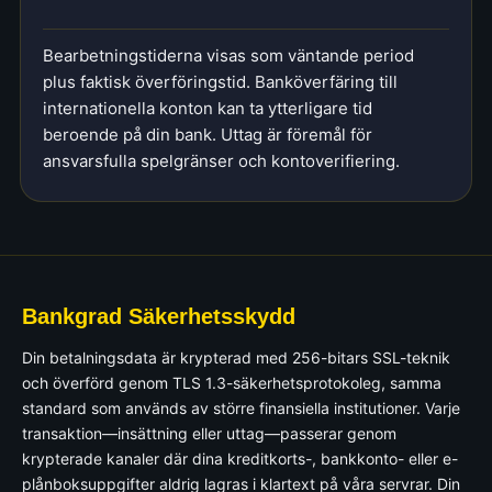
Bearbetningstiderna visas som väntande period
plus faktisk överföringstid. Banköverfäring till
internationella konton kan ta ytterligare tid
beroende på din bank. Uttag är föremål för
ansvarsfulla spelgränser och kontoverifiering.
Bankgrad Säkerhetsskydd
Din betalningsdata är krypterad med 256-bitars SSL-teknik
och överförd genom TLS 1.3-säkerhetsprotokoleg, samma
standard som används av större finansiella institutioner. Varje
transaktion—insättning eller uttag—passerar genom
krypterade kanaler där dina kreditkorts-, bankkonto- eller e-
plånboksuppgifter aldrig lagras i klartext på våra servrar. Din