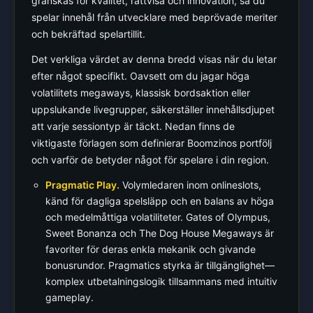
granskas för kvalitet, rättvisa och innovation, så du
spelar innehål från utvecklare med beprövade meriter
och bekräftad spelartillit.
Det verkliga värdet av denna bredd visas när du letar
efter något specifikt. Oavsett om du jagar höga
volatilitets megaways, klassisk bordsaktion eller
uppslukande livegrupper, säkerställer innehållsdjupet
att varje sessiontyp är täckt. Nedan finns de
viktigaste förlagen som definierar Boomzinos portfölj
och varför de betyder något för spelare i din region.
Pragmatic Play.
Volymledaren inom onlineslots,
känd för dagliga spelsläpp och en balans av höga
och medelmåttiga volatiliteter. Gates of Olympus,
Sweet Bonanza och The Dog House Megaways är
favoriter för deras enkla mekanik och givande
bonusrundor. Pragmatics styrka är tillgänglighet—
komplex utbetalningslogik tillsammans med intuitiv
gameplay.