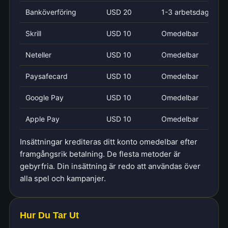
Banköverföring
USD 20
1-3 arbetsdagar
Skrill
USD 10
Omedelbar
Neteller
USD 10
Omedelbar
Paysafecard
USD 10
Omedelbar
Google Pay
USD 10
Omedelbar
Apple Pay
USD 10
Omedelbar
Insättningar krediteras ditt konto omedelbar efter
framgångsrik betalning. De flesta metoder är
gebyrfria. Din insättning är redo att användas över
alla spel och kampanjer.
Hur Du Tar Ut