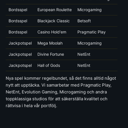
Bordsspel
European Roulette
Microgaming
Bordsspel
Blackjack Classic
Betsoft
Bordsspel
Casino Hold'em
Pragmatic Play
Jackpotspel
Mega Moolah
Microgaming
Jackpotspel
Divine Fortune
NetEnt
Jackpotspel
Hall of Gods
NetEnt
Nya spel kommer regelbundet, så det finns alltid något
nytt att upptäcka. Vi samarbetar med Pragmatic Play,
NetEnt, Evolution Gaming, Microgaming och andra
toppklassiga studios för att säkerställa kvalitet och
rättvisa i hela vår portfölj.