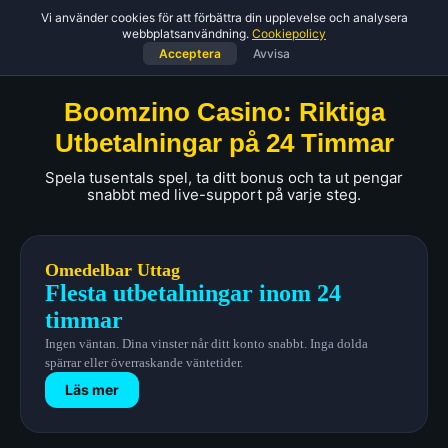
Vi använder cookies för att förbättra din upplevelse och analysera
boomzino casino
SV
Gå Med
▾
webbplatsanvändning.
Cookiepolicy
Acceptera
Avvisa
Spela
Boomzino Casino: Riktiga
Bonusar
Utbetalningar på 24 Timmar
Spel
Spela tusentals spel, ta ditt bonus och ta ut pengar
snabbt med live-support på varje steg.
Kampanjer
Omedelbar Uttag
Flesta utbetalningar inom 24
timmar
Ingen väntan. Dina vinster når ditt konto snabbt. Inga dolda
spärrar eller överraskande väntetider.
Läs mer