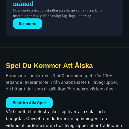
månad
Oberoende testning bekräftar att alla spel är rättvisa. Dina
insättningar är skyddade enligt lag. Inga undantag.
Se licens
Spel Du Kommer Att Älska
Boomzino samlar över 3 500 premiumspel från 100+
ledande leverantörer. Från snabba slots till livegrupper,
du hittar titlar som är pålitliga för spelare världen över.
Bläddra Alla Spel
Vårt spelbibliotek sträcker sig över alla stilar och
budgetar. Oavsett om du föredrar spänningen i en
videoslot, autenticiteten hos livegrupper eller traditionen